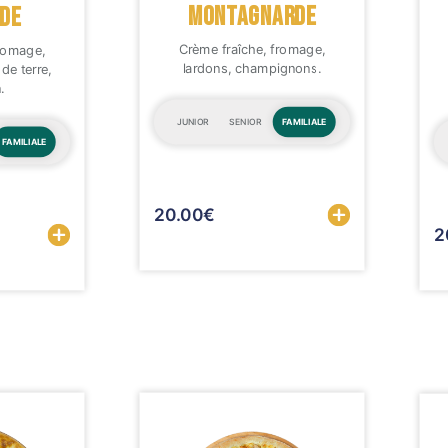
MONTAGNARDE
DE
Crème fraîche, fromage,
fromage,
lardons, champignons.
de terre,
.
JUNIOR
SENIOR
FAMILIALE
FAMILIALE
20.00
€
Sélectionner
2