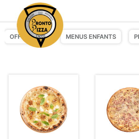
OFFRE PIZZA
MENUS ENFANTS
P
Accueil
Allergènes
Charte Qualité
C.G.V
Contact
Mentions Légales