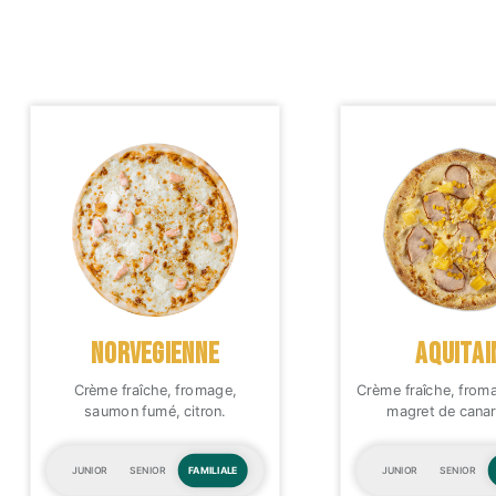
NORVEGIENNE
AQUITAI
Crème fraîche, fromage,
Crème fraîche, from
saumon fumé, citron.
magret de canard
JUNIOR
SENIOR
FAMILIALE
JUNIOR
SENIOR