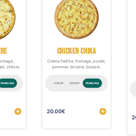
RE
CHICKEN CHIKA
fromage,
Crème fraîche, fromage, poulet,
rt, chèvre.
pommes de terre, boursin.
FAMILIALE
JUNIOR
SENIOR
FAMILIALE
Sélectionner
20.00
€
2