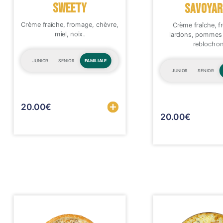
Mobile
SWEETY
SAVOYAR
Crème fraîche, fromage, chèvre,
Crème fraîche, 
Programme De Fidélité
miel, noix.
lardons, pommes 
reblochon
Avis
JUNIOR
SENIOR
FAMILIALE
Mon Compte
JUNIOR
SENIOR
Notre Restaurant
Sélectionner
20.00
€
20.00
€
Zones de Livraison