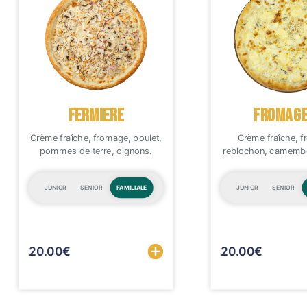
FERMIERE
FROMAGE
Crème fraîche, fromage, poulet,
Crème fraîche, 
pommes de terre, oignons.
reblochon, camembe
JUNIOR
SENIOR
FAMILIALE
JUNIOR
SENIOR
Sélectionner
20.00
€
20.00
€