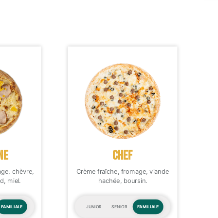
NE
CHEF
age, chèvre,
Crème fraîche, fromage, viande
, miel.
hachée, boursin.
FAMILIALE
JUNIOR
SENIOR
FAMILIALE