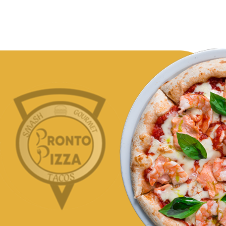
De la gourmand
et du goût !
Commander Maintenant
Enjoy