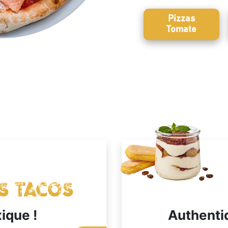
Pizzas
Tomate
s Tacos
que !
Authenti