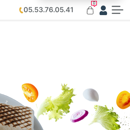
0
05.53.76.05.41