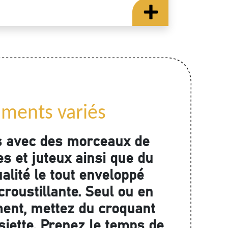
iments variés
s avec des morceaux de
s et juteux ainsi que du
alité le tout enveloppé
roustillante. Seul ou en
nt, mettez du croquant
siette. Prenez le temps de