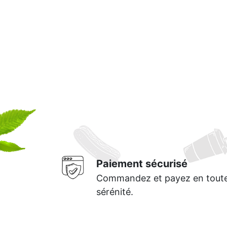
Mobile
Programme De Fidélité
Avis
Mon Compte
Notre Restaurant
Zones de Livraison
Paiement sécurisé
Commandez et payez en tout
sérénité.