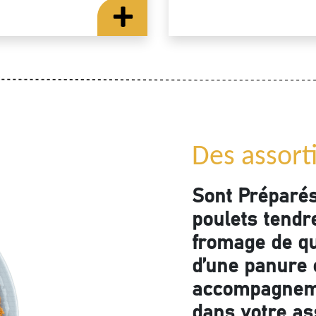
Des assort
Sont Préparé
poulets tendre
fromage de qu
d’une panure c
accompagneme
dans votre as