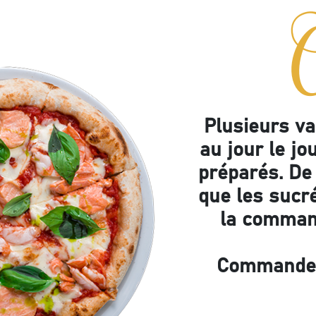
O
ise
Plusieurs va
au jour le jo
préparés. De 
que les sucr
la comman
Commandez 