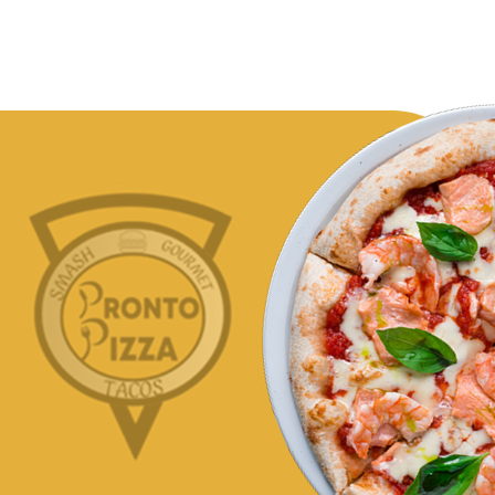
De la gourmand
et du goût !
Commander Maintenant
Enjoy