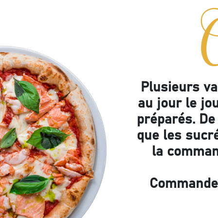
O
ise
Plusieurs va
au jour le jo
préparés. De 
que les sucr
la comman
Commandez 