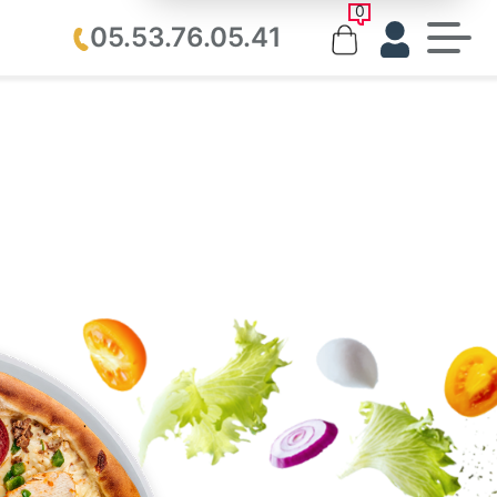
0
05.53.76.05.41