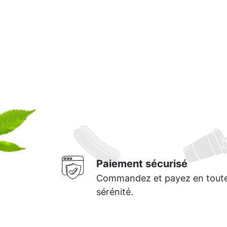
Mobile
Programme De Fidélité
Avis
Mon Compte
Notre Restaurant
Zones de Livraison
Paiement sécurisé
Commandez et payez en tout
sérénité.