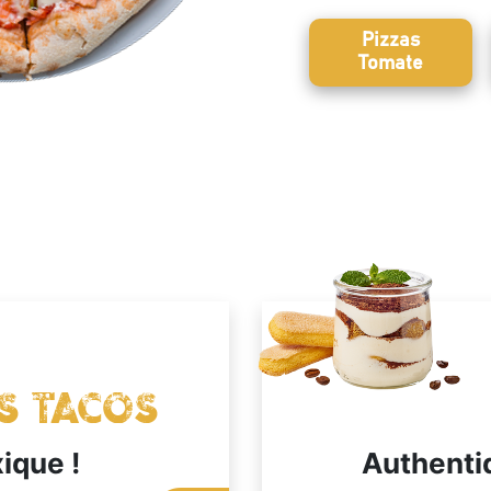
Pizzas
Tomate
s Tacos
que !
Authenti