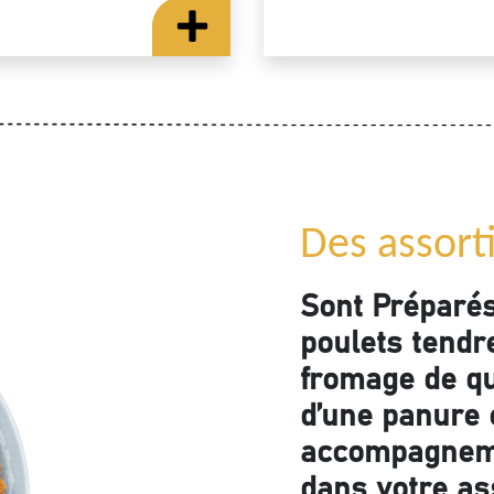
Des assort
Sont Préparé
poulets tendre
fromage de qu
d’une panure c
accompagneme
dans votre as