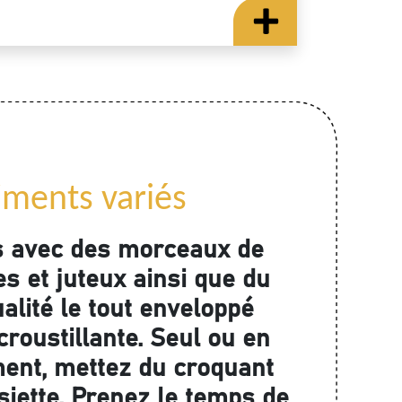
iments variés
s avec des morceaux de
s et juteux ainsi que du
alité le tout enveloppé
roustillante. Seul ou en
nt, mettez du croquant
siette. Prenez le temps de