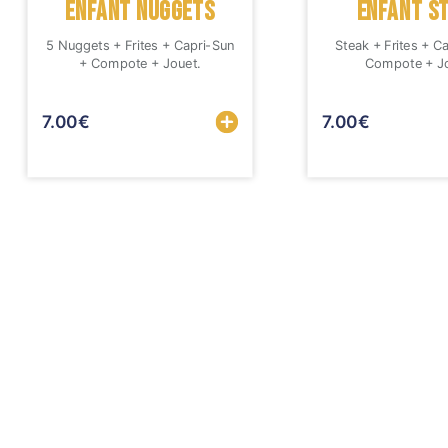
ENFANT NUGGETS
ENFANT S
Mobile
5 Nuggets + Frites + Capri-Sun
Steak + Frites + C
Programme De Fidélité
+ Compote + Jouet.
Compote + Jo
Avis
7.00
€
7.00
€
Mon Compte
Notre Restaurant
Zones de Livraison