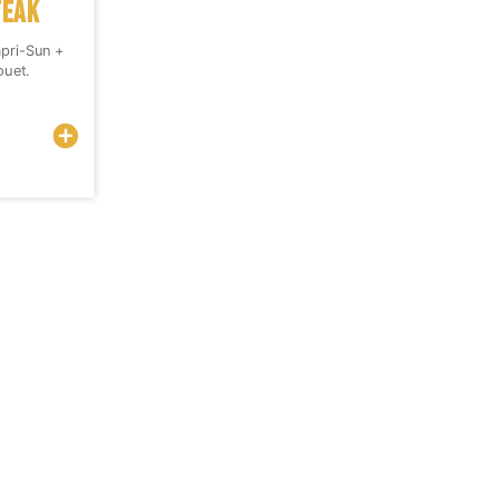
TEAK
apri-Sun +
uet.