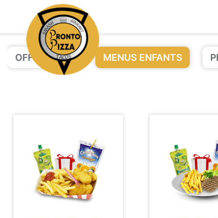
OFFRE PIZZA
MENUS ENFANTS
P
Accueil
Allergènes
Charte Qualité
C.G.V
Contact
Mentions Légales