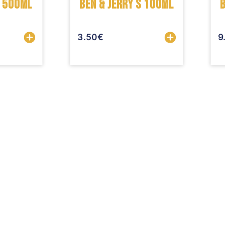
 500ML
BEN & JERRY S 100ML
3.50
€
9