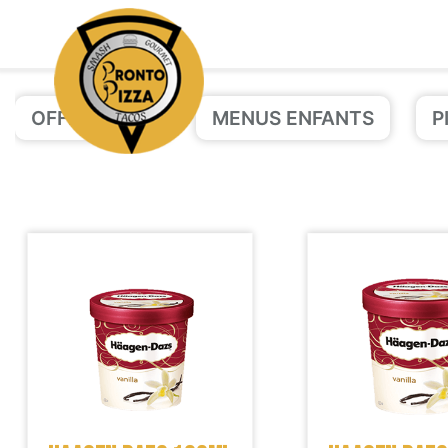
OFFRE PIZZA
MENUS ENFANTS
P
Accueil
Allergènes
Charte Qualité
C.G.V
Contact
Mentions Légales