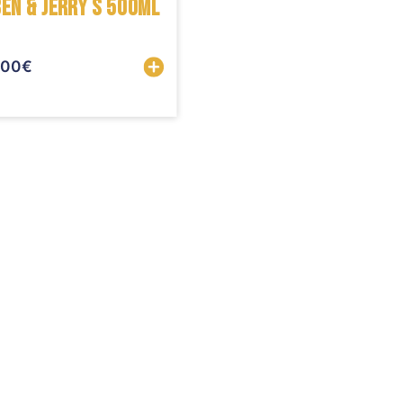
BEN & JERRY S 500ML
.00
€